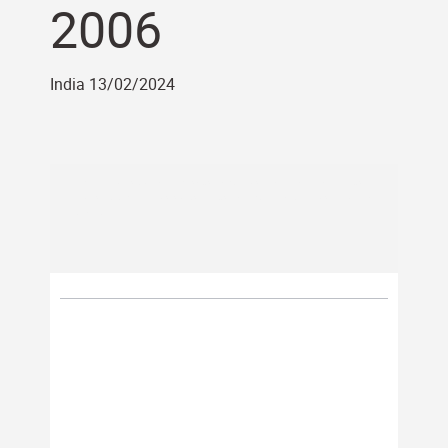
2006
India 13/02/2024
Universal Precision Screws è un produttore di viteria con sede in India, leader nel settore. Il
marchio UPS Lakshmi è riconosciuto nel settore della viteria industriale e commerciale di
alta qualità.